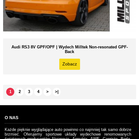
Audi RS3 8V GPF/OPF | Wydech Milltek Non-resonated GPF-
Back
Zobacz
1
2
3
4
>
>|
O NAS
Każde pięknie wyglądające auto powinno co najmniej tak samo dobrze
brzmieć. Oferujemy sportowe układy wydechowe renomowanych
światowych producentów Akrapovic, Armytrix, AWE, Capristo, Borla,