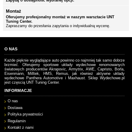
Zapytaj o dostępność wybranej opcji.
Montaż
Oferujemy profesjonalny montaż w naszym warsztacie UNT
Tuning Center.
Zapraszamy do przesłania zapytania o indywidualną wycenę.
O NAS
Każde pięknie wyglądające auto powinno co najmniej tak samo dobrze
brzmieć. Oferujemy sportowe układy wydechowe renomowanych
światowych producentów Akrapovic, Armytrix, AWE, Capristo, Borla,
Eisenmann, Milltek, HMS, Remus, jak również aktywne układy
wydechowe Panthera Automotive i Maxhaust. Sklep Wydechowe.pl
jest częscią UNT Tuning Center.
INFORMACJE
O nas
Dostawa
Polityka prywatności
Regulamin
Kontakt z nami