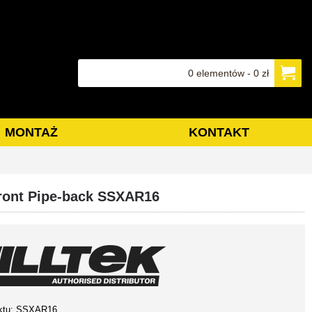
0 elementów - 0 zł
MONTAŻ
KONTAKT
Front Pipe-back SSXAR16
ktu:
SSXAR16