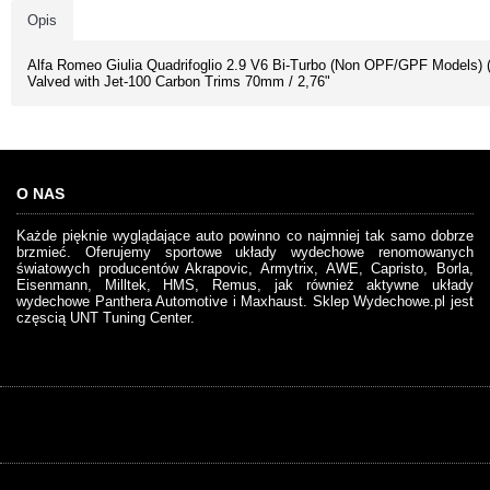
Opis
Alfa Romeo Giulia Quadrifoglio 2.9 V6 Bi-Turbo (Non OPF/GPF Models)
Valved with Jet-100 Carbon Trims 70mm / 2,76"
O NAS
Każde pięknie wyglądające auto powinno co najmniej tak samo dobrze
brzmieć. Oferujemy sportowe układy wydechowe renomowanych
światowych producentów Akrapovic, Armytrix, AWE, Capristo, Borla,
Eisenmann, Milltek, HMS, Remus, jak również aktywne układy
wydechowe Panthera Automotive i Maxhaust. Sklep Wydechowe.pl jest
częscią UNT Tuning Center.