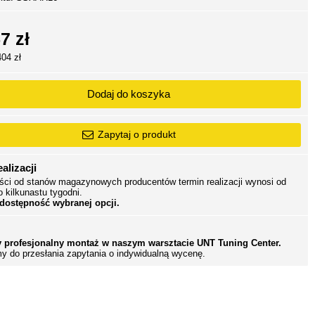
7 zł
404 zł
Dodaj do koszyka
Zapytaj o produkt
alizacji
ści od stanów magazynowych producentów termin realizacji wynosi od
o kilkunastu tygodni.
 dostępność wybranej opcji.
 profesjonalny montaż w naszym warsztacie UNT Tuning Center.
y do przesłania zapytania o indywidualną wycenę.