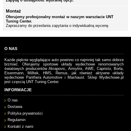
Zapytaj o dostępność wybranej opcji.
Montaż
Oferujemy profesjonalny montaż w naszym warsztacie UNT
Tuning Center.
Zapraszamy do przesłania zapytania o indywidualną wycenę.
O NAS
Każde pięknie wyglądające auto powinno co najmniej tak samo dobrze
brzmieć. Oferujemy sportowe układy wydechowe renomowanych
światowych producentów Akrapovic, Armytrix, AWE, Capristo, Borla,
Eisenmann, Milltek, HMS, Remus, jak również aktywne układy
wydechowe Panthera Automotive i Maxhaust. Sklep Wydechowe.pl
jest częscią UNT Tuning Center.
INFORMACJE
O nas
Dostawa
Polityka prywatności
Regulamin
Kontakt z nami