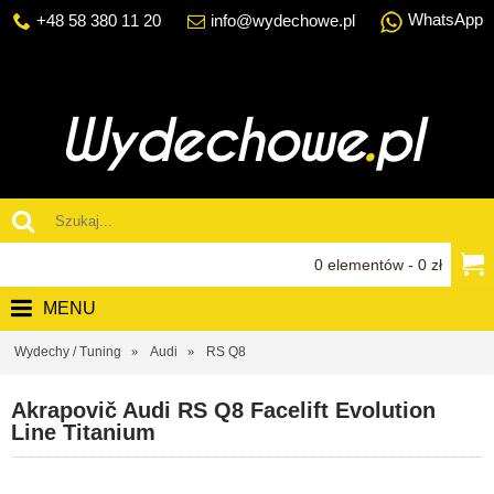
WhatsApp
+48 58 380 11 20
info@wydechowe.pl
0 elementów - 0 zł
MENU
Wydechy / Tuning
Audi
RS Q8
Akrapovič Audi RS Q8 Facelift Evolution
Line Titanium