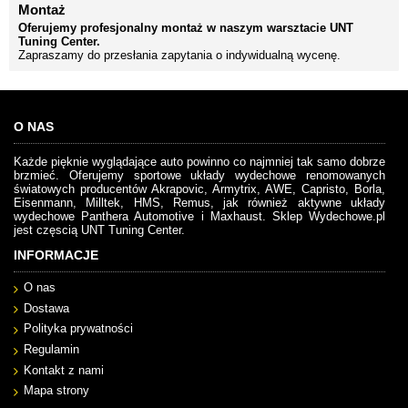
Montaż
Oferujemy profesjonalny montaż w naszym warsztacie UNT
Tuning Center.
Zapraszamy do przesłania zapytania o indywidualną wycenę.
O NAS
Każde pięknie wyglądające auto powinno co najmniej tak samo dobrze
brzmieć. Oferujemy sportowe układy wydechowe renomowanych
światowych producentów Akrapovic, Armytrix, AWE, Capristo, Borla,
Eisenmann, Milltek, HMS, Remus, jak również aktywne układy
wydechowe Panthera Automotive i Maxhaust. Sklep Wydechowe.pl
jest częscią UNT Tuning Center.
INFORMACJE
O nas
Dostawa
Polityka prywatności
Regulamin
Kontakt z nami
Mapa strony