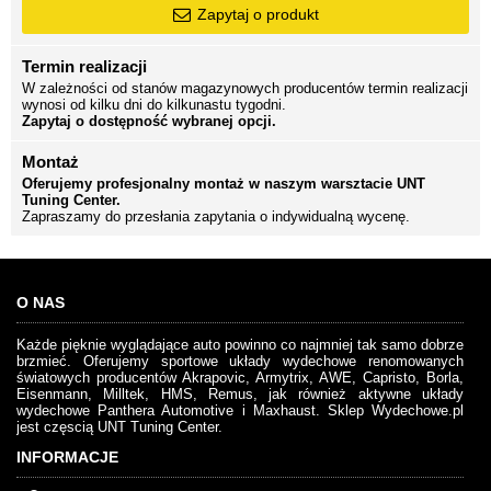
Zapytaj o produkt
Termin realizacji
W zależności od stanów magazynowych producentów termin realizacji
wynosi od kilku dni do kilkunastu tygodni.
Zapytaj o dostępność wybranej opcji.
Montaż
Oferujemy profesjonalny montaż w naszym warsztacie UNT
Tuning Center.
Zapraszamy do przesłania zapytania o indywidualną wycenę.
O NAS
Każde pięknie wyglądające auto powinno co najmniej tak samo dobrze
brzmieć. Oferujemy sportowe układy wydechowe renomowanych
światowych producentów Akrapovic, Armytrix, AWE, Capristo, Borla,
Eisenmann, Milltek, HMS, Remus, jak również aktywne układy
wydechowe Panthera Automotive i Maxhaust. Sklep Wydechowe.pl
jest częscią UNT Tuning Center.
INFORMACJE