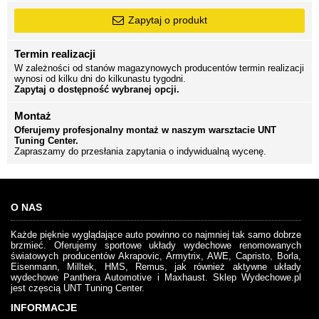
Zapytaj o produkt
Termin realizacji
W zależności od stanów magazynowych producentów termin realizacji
wynosi od kilku dni do kilkunastu tygodni.
Zapytaj o dostępność wybranej opcji.
Montaż
Oferujemy profesjonalny montaż w naszym warsztacie UNT
Tuning Center.
Zapraszamy do przesłania zapytania o indywidualną wycenę.
O NAS
Każde pięknie wyglądające auto powinno co najmniej tak samo dobrze
brzmieć. Oferujemy sportowe układy wydechowe renomowanych
światowych producentów Akrapovic, Armytrix, AWE, Capristo, Borla,
Eisenmann, Milltek, HMS, Remus, jak również aktywne układy
wydechowe Panthera Automotive i Maxhaust. Sklep Wydechowe.pl
jest częscią UNT Tuning Center.
INFORMACJE