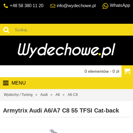
WhatsApp
+48 58 380 11 20
info@wydechowe.pl
0 elementów - 0 zł
MENU
Wydechy / Tuning
Audi
A6
A6 C8
Armytrix Audi A6/A7 C8 55 TFSI Cat-back