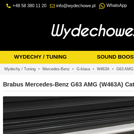
WhatsApp
+48 58 380 11 20
info@wydechowe.pl
WYDECHY / TUNING
SOUND BOOS
Wydechy / Tuning
Mercedes-Benz
G-klasa
W463A
G63 AMG
Brabus Mercedes-Benz G63 AMG (W463A) Cat