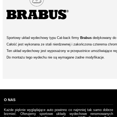
Sportowy układ wydechowy typu Cat-back firmy
Brabus
dedykowany d
Całość jest wykonana ze stali nierdzewnej i zakończona czterema ch
Ten układ wydechowy jest wyposażony w przepustnice umożliwiające re
Do montażu tego wydechu nie są wymagane żadne modyfikacje.
O NAS
Każde pięknie wyglądające auto powinno co najmniej tak samo dobrze
brzmieć. Oferujemy sportowe układy wydechowe renomowanych