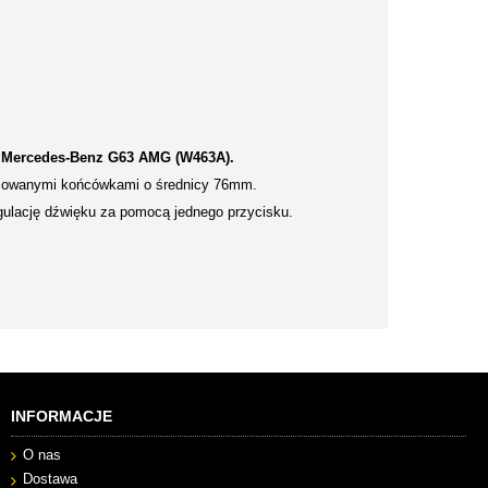
o
Mercedes-Benz G63 AMG (W463A).
romowanymi końcówkami o średnicy 76mm.
gulację dźwięku za pomocą jednego przycisku.
INFORMACJE
O nas
Dostawa