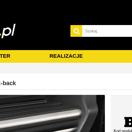
TER
REALIZACJE
-back
Kod produ