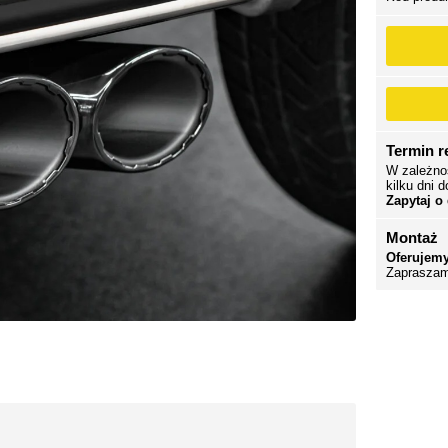
Termin re
W zależno
kilku dni d
Zapytaj o
Montaż
Oferujemy
Zapraszam