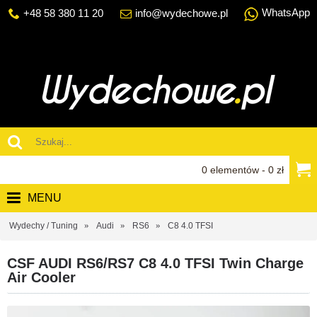
WhatsApp
+48 58 380 11 20
info@wydechowe.pl
0 elementów - 0 zł
MENU
Wydechy / Tuning
Audi
RS6
C8 4.0 TFSI
CSF AUDI RS6/RS7 C8 4.0 TFSI Twin Charge
Air Cooler