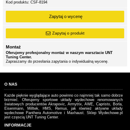
Kod produktu:
CSF-8194
Zapytaj o wycenę
Zapytaj o produkt
Montaż
Oferujemy profesjonalny montaż w naszym warsztacie UNT
Tuning Center.
Zapraszamy do przesłania zapytania o indywidualną wycenę.
O NAS
Każde pięknie wyglądające auto powinno co najmniej tak samo dobrze
brzmieć. Oferujemy sportowe układy wydechowe renomowanych
światowych producentów Akrapovic, Armytrix, AWE, Capristo, Borla,
Eisenmann, Milltek, HMS, Remus, jak również aktywne układy
wydechowe Panthera Automotive i Maxhaust. Sklep Wydechowe.pl
jest częscią UNT Tuning Center.
INFORMACJE