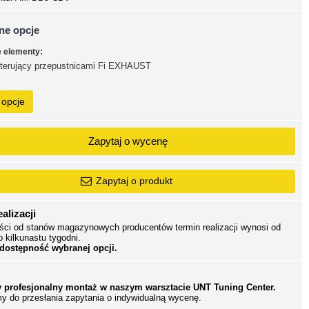
ne opcje
e elementy:
sterujący przepustnicami Fi EXHAUST
 opcje
Zapytaj o wycenę
Zapytaj o produkt
alizacji
ści od stanów magazynowych producentów termin realizacji wynosi od
o kilkunastu tygodni.
 dostępność wybranej opcji.
 profesjonalny montaż w naszym warsztacie UNT Tuning Center.
y do przesłania zapytania o indywidualną wycenę.