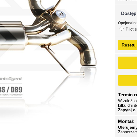
Dostęp
Opcjonaln
Pilot 
Resetuj
Termin re
W zależno
kilku dni d
Zapytaj o
Montaż
Oferujemy
Zapraszam