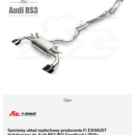
Opis
Sportowy układ wydechowy producenta Fi EXHAUST
dedykowany do Audi RS3 (8V) Sportback l 2015+.