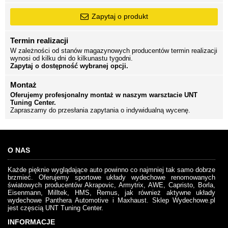
Zapytaj o produkt
Termin realizacji
W zależności od stanów magazynowych producentów termin realizacji
wynosi od kilku dni do kilkunastu tygodni.
Zapytaj o dostępność wybranej opcji.
Montaż
Oferujemy profesjonalny montaż w naszym warsztacie UNT
Tuning Center.
Zapraszamy do przesłania zapytania o indywidualną wycenę.
O NAS
Każde pięknie wyglądające auto powinno co najmniej tak samo dobrze
brzmieć. Oferujemy sportowe układy wydechowe renomowanych
światowych producentów Akrapovic, Armytrix, AWE, Capristo, Borla,
Eisenmann, Milltek, HMS, Remus, jak również aktywne układy
wydechowe Panthera Automotive i Maxhaust. Sklep Wydechowe.pl
jest częscią UNT Tuning Center.
INFORMACJE