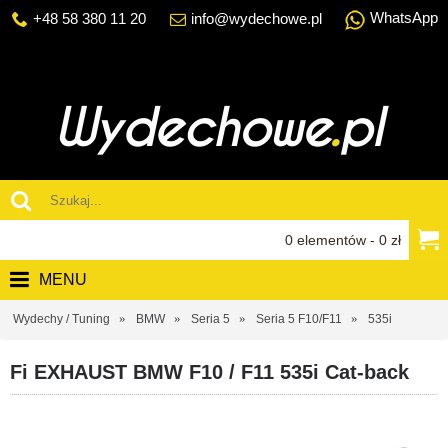
WhatsApp
+48 58 380 11 20
info@wydechowe.pl
0 elementów - 0 zł
MENU
Wydechy / Tuning
BMW
Seria 5
Seria 5 F10/F11
535i
Fi EXHAUST BMW F10 / F11 535i Cat-back