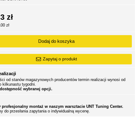
3 zł
100 zł
Dodaj do koszyka
Zapytaj o produkt
alizacji
ści od stanów magazynowych producentów termin realizacji wynosi od
o kilkunastu tygodni.
 dostępność wybranej opcji.
 profesjonalny montaż w naszym warsztacie UNT Tuning Center.
y do przesłania zapytania o indywidualną wycenę.