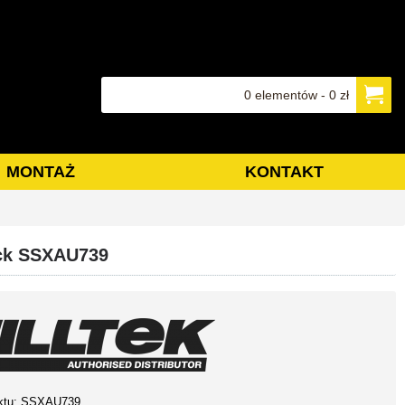
0 elementów - 0 zł
MONTAŻ
KONTAKT
ack SSXAU739
ktu:
SSXAU739