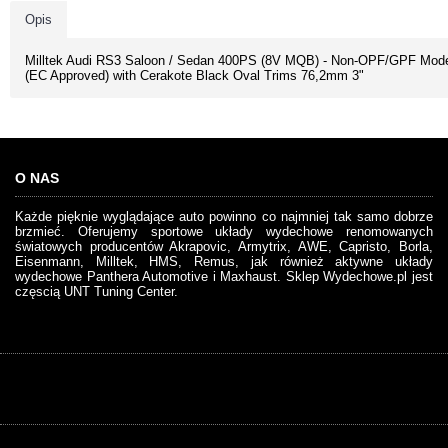
Opis
Milltek Audi RS3 Saloon / Sedan 400PS (8V MQB) - Non-OPF/GPF Mod
(EC Approved) with Cerakote Black Oval Trims 76,2mm 3"
O NAS
Każde pięknie wyglądające auto powinno co najmniej tak samo dobrze
brzmieć. Oferujemy sportowe układy wydechowe renomowanych
światowych producentów Akrapovic, Armytrix, AWE, Capristo, Borla,
Eisenmann, Milltek, HMS, Remus, jak również aktywne układy
wydechowe Panthera Automotive i Maxhaust. Sklep Wydechowe.pl jest
częscią UNT Tuning Center.