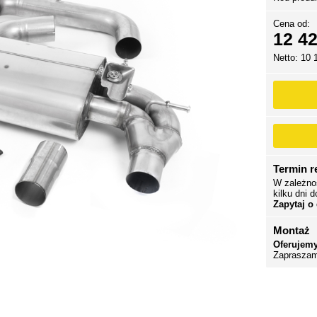
Cena od:
12 42
Netto: 10 
Termin re
W zależno
kilku dni d
Zapytaj o
Montaż
Oferujemy
Zapraszam