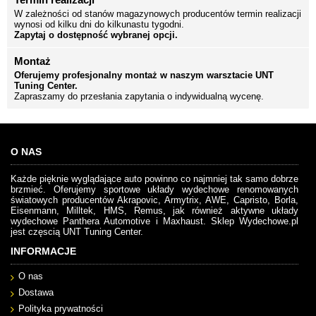
W zależności od stanów magazynowych producentów termin realizacji
wynosi od kilku dni do kilkunastu tygodni.
Zapytaj o dostępność wybranej opcji.
Montaż
Oferujemy profesjonalny montaż w naszym warsztacie UNT
Tuning Center.
Zapraszamy do przesłania zapytania o indywidualną wycenę.
O NAS
Każde pięknie wyglądające auto powinno co najmniej tak samo dobrze
brzmieć. Oferujemy sportowe układy wydechowe renomowanych
światowych producentów Akrapovic, Armytrix, AWE, Capristo, Borla,
Eisenmann, Milltek, HMS, Remus, jak również aktywne układy
wydechowe Panthera Automotive i Maxhaust. Sklep Wydechowe.pl
jest częscią UNT Tuning Center.
INFORMACJE
O nas
Dostawa
Polityka prywatności