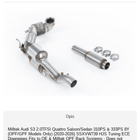
Opis
Milltek Audi S3 2.0TFSI Quattro Saloon/Sedan 310PS & 333PS 8Y
(OPF/GPF Models Only) (2020-2026) SSXVW739 HJS Tuning ECE
Downpipes Fits to OE & Milltek OPF Back Systems - Does not