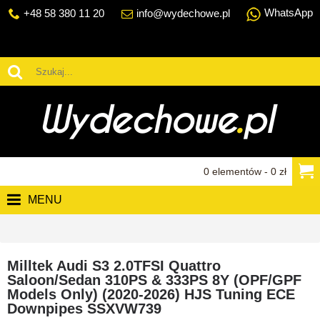
WhatsApp
+48 58 380 11 20
info@wydechowe.pl
0 elementów - 0 zł
MENU
Milltek Audi S3 2.0TFSI Quattro
Saloon/Sedan 310PS & 333PS 8Y (OPF/GPF
Models Only) (2020-2026) HJS Tuning ECE
Downpipes SSXVW739