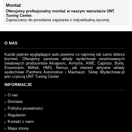
Montaż
Oferujemy profesjonalny montaż w naszym warsztacie UNT
Tuning Center.
Zapraszamy do przesłania zapytania o indywidualną wycenę.
O NAS
Każde pięknie wyglądające auto powinno co najmniej tak samo dobrze
brzmieć. Oferujemy sportowe układy wydechowe renomowanych
światowych producentów Akrapovic, Armytrix, AWE, Capristo, Borla,
Eisenmann, Milltek, HMS, Remus, jak również aktywne układy
wydechowe Panthera Automotive i Maxhaust. Sklep Wydechowe.pl
jest częscią UNT Tuning Center.
INFORMACJE
O nas
Dostawa
Polityka prywatności
Regulamin
Kontakt z nami
Mapa strony