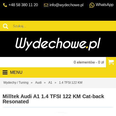
WhatsApp
+48 58 380 11 20
info@wydechowe.pl
0 elementów - 0 zł
MENU
Wydechy / Tuning
Audi
A1
1.4 TFSI 122 KM
Milltek Audi A1 1.4 TFSI 122 KM Cat-back
Resonated