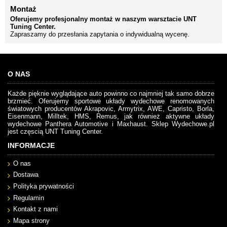
Montaż
Oferujemy profesjonalny montaż w naszym warsztacie UNT
Tuning Center.
Zapraszamy do przesłania zapytania o indywidualną wycenę.
O NAS
Każde pięknie wyglądające auto powinno co najmniej tak samo dobrze
brzmieć. Oferujemy sportowe układy wydechowe renomowanych
światowych producentów Akrapovic, Armytrix, AWE, Capristo, Borla,
Eisenmann, Milltek, HMS, Remus, jak również aktywne układy
wydechowe Panthera Automotive i Maxhaust. Sklep Wydechowe.pl
jest częscią UNT Tuning Center.
INFORMACJE
O nas
Dostawa
Polityka prywatności
Regulamin
Kontakt z nami
Mapa strony