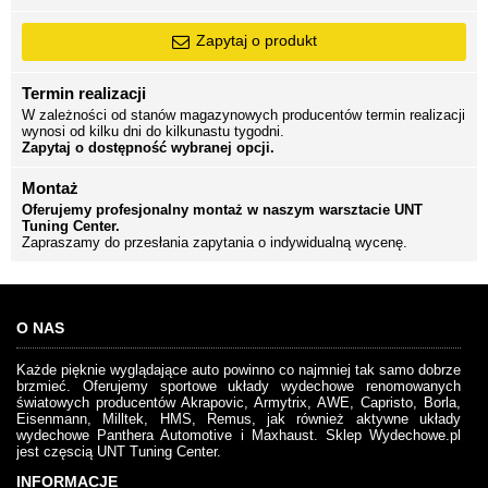
Zapytaj o produkt
Termin realizacji
W zależności od stanów magazynowych producentów termin realizacji
wynosi od kilku dni do kilkunastu tygodni.
Zapytaj o dostępność wybranej opcji.
Montaż
Oferujemy profesjonalny montaż w naszym warsztacie UNT
Tuning Center.
Zapraszamy do przesłania zapytania o indywidualną wycenę.
O NAS
Każde pięknie wyglądające auto powinno co najmniej tak samo dobrze
brzmieć. Oferujemy sportowe układy wydechowe renomowanych
światowych producentów Akrapovic, Armytrix, AWE, Capristo, Borla,
Eisenmann, Milltek, HMS, Remus, jak również aktywne układy
wydechowe Panthera Automotive i Maxhaust. Sklep Wydechowe.pl
jest częscią UNT Tuning Center.
INFORMACJE