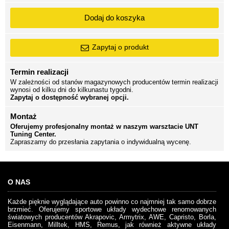
Dodaj do koszyka
Zapytaj o produkt
Termin realizacji
W zależności od stanów magazynowych producentów termin realizacji
wynosi od kilku dni do kilkunastu tygodni.
Zapytaj o dostępność wybranej opcji.
Montaż
Oferujemy profesjonalny montaż w naszym warsztacie UNT
Tuning Center.
Zapraszamy do przesłania zapytania o indywidualną wycenę.
O NAS
Każde pięknie wyglądające auto powinno co najmniej tak samo dobrze
brzmieć. Oferujemy sportowe układy wydechowe renomowanych
światowych producentów Akrapovic, Armytrix, AWE, Capristo, Borla,
Eisenmann, Milltek, HMS, Remus, jak również aktywne układy