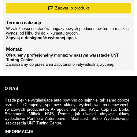
Zapytaj o produkt
Termin realizacji
W zależności od stanów magazynowych producentów termin realizacji
wynosi od kilku dni do kilkunastu tygodni.
Zapytaj o dostępność wybranej opcji.
Montaż
Oferujemy profesjonalny montaż w naszym warsztacie UNT
Tuning Center.
Zapraszamy do przesłania zapytania o indywidualną wycenę.
O NAS
Każde pięknie wyglądające auto powinno co najmniej tak samo dobrze
brzmieć. Oferujemy sportowe układy wydechowe renomowanych
światowych producentów Akrapovic, Armytrix, AWE, Capristo, Borla,
Eisenmann, Milltek, HMS, Remus, jak również aktywne układy
wydechowe Panthera Automotive i Maxhaust. Sklep Wydechowe.pl
jest częscią UNT Tuning Center.
INFORMACJE