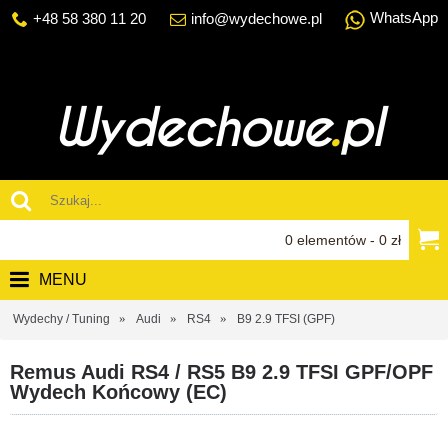
WhatsApp
+48 58 380 11 20
info@wydechowe.pl
0 elementów - 0 zł
MENU
Wydechy / Tuning
Audi
RS4
B9 2.9 TFSI (GPF)
Remus Audi RS4 / RS5 B9 2.9 TFSI GPF/OPF
Wydech Końcowy (EC)