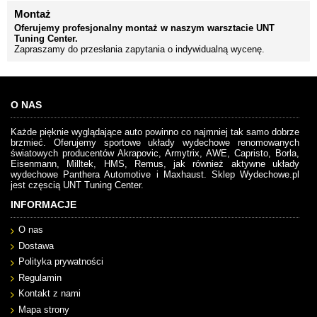
Montaż
Oferujemy profesjonalny montaż w naszym warsztacie UNT
Tuning Center.
Zapraszamy do przesłania zapytania o indywidualną wycenę.
O NAS
Każde pięknie wyglądające auto powinno co najmniej tak samo dobrze
brzmieć. Oferujemy sportowe układy wydechowe renomowanych
światowych producentów Akrapovic, Armytrix, AWE, Capristo, Borla,
Eisenmann, Milltek, HMS, Remus, jak również aktywne układy
wydechowe Panthera Automotive i Maxhaust. Sklep Wydechowe.pl
jest częscią UNT Tuning Center.
INFORMACJE
O nas
Dostawa
Polityka prywatności
Regulamin
Kontakt z nami
Mapa strony