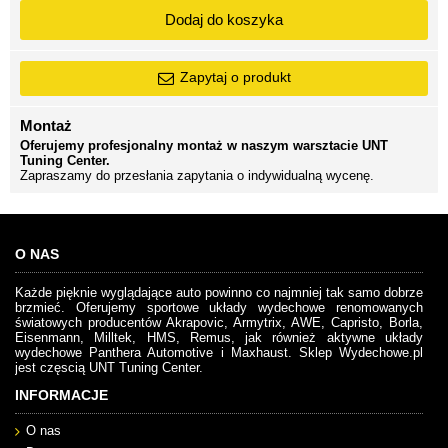
Dodaj do koszyka
Zapytaj o produkt
Montaż
Oferujemy profesjonalny montaż w naszym warsztacie UNT
Tuning Center.
Zapraszamy do przesłania zapytania o indywidualną wycenę.
O NAS
Każde pięknie wyglądające auto powinno co najmniej tak samo dobrze
brzmieć. Oferujemy sportowe układy wydechowe renomowanych
światowych producentów Akrapovic, Armytrix, AWE, Capristo, Borla,
Eisenmann, Milltek, HMS, Remus, jak również aktywne układy
wydechowe Panthera Automotive i Maxhaust. Sklep Wydechowe.pl
jest częscią UNT Tuning Center.
INFORMACJE
O nas