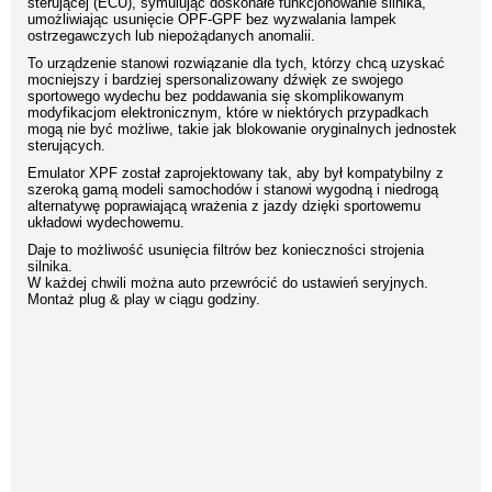
sterującej (ECU), symulując doskonałe funkcjonowanie silnika,
umożliwiając usunięcie OPF-GPF bez wyzwalania lampek
ostrzegawczych lub niepożądanych anomalii.
To urządzenie stanowi rozwiązanie dla tych, którzy chcą uzyskać
mocniejszy i bardziej spersonalizowany dźwięk ze swojego
sportowego wydechu bez poddawania się skomplikowanym
modyfikacjom elektronicznym, które w niektórych przypadkach
mogą nie być możliwe, takie jak blokowanie oryginalnych jednostek
sterujących.
Emulator XPF został zaprojektowany tak, aby był kompatybilny z
szeroką gamą modeli samochodów i stanowi wygodną i niedrogą
alternatywę poprawiającą wrażenia z jazdy dzięki sportowemu
układowi wydechowemu.
Daje to możliwość usunięcia filtrów bez konieczności strojenia
silnika.
W każdej chwili można auto przewrócić do ustawień seryjnych.
Montaż plug & play w ciągu godziny.