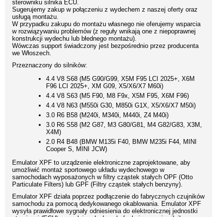
sterowniku silnika ECU.
Sugerujemy zakup w połączeniu z wydechem z naszej oferty oraz
usługą montażu.
W przypadku zakupu do montażu własnego nie oferujemy wsparcia
w rozwiązywaniu problemów (z reguły wnikają one z niepoprawnej
konstrukcji wydechu lub błednego montażu).
Wówczas support świadczony jest bezpośrednio przez producenta
we Włoszech.
Przeznaczony do silników:
4.4 V8 S68 (M5 G90/G99, X5M F95 LCI 2025+, X6M
F96 LCI 2025+, XM G09, X5/X6/X7 M60i)
4.4 V8 S63 (M5 F90, M8 F9x, X5M F95, X6M F96)
4.4 V8 N63 (M550i G30, M850i G1X, X5/X6/X7 M50i)
3.0 R6 B58 (M240i, M340i, M440i, Z4 M40i)
3.0 R6 S58 (M2 G87, M3 G80/G81, M4 G82/G83, X3M,
X4M)
2.0 R4 B48 (BMW M135i F40, BMW M235i F44, MINI
Cooper S, MINI JCW)
Emulator XPF to urządzenie elektroniczne zaprojektowane, aby
umożliwić montaż sportowego układu wydechowego w
samochodach wyposażonych w filtry cząstek stałych OPF (Otto
Particulate Filters) lub GPF (Filtry cząstek stałych benzyny).
Emulator XPF działa poprzez podłączenie do fabrycznych czujników
samochodu za pomocą dedykowanego okablowania. Emulator XPF
wysyła prawidłowe sygnały odniesienia do elektronicznej jednostki