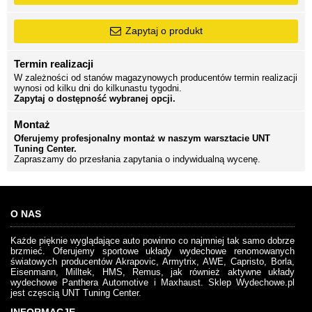
Zapytaj o produkt
Termin realizacji
W zależności od stanów magazynowych producentów termin realizacji
wynosi od kilku dni do kilkunastu tygodni.
Zapytaj o dostępność wybranej opcji.
Montaż
Oferujemy profesjonalny montaż w naszym warsztacie UNT
Tuning Center.
Zapraszamy do przesłania zapytania o indywidualną wycenę.
O NAS
Każde pięknie wyglądające auto powinno co najmniej tak samo dobrze
brzmieć. Oferujemy sportowe układy wydechowe renomowanych
światowych producentów Akrapovic, Armytrix, AWE, Capristo, Borla,
Eisenmann, Milltek, HMS, Remus, jak również aktywne układy
wydechowe Panthera Automotive i Maxhaust. Sklep Wydechowe.pl
jest częscią UNT Tuning Center.