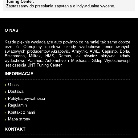
Tuning Center.
Zapraszamy do przesłania zapytania o indywidualną wycenę.
O NAS
Każde pięknie wyglądające auto powinno co najmniej tak samo dobrze
brzmieć. Oferujemy sportowe układy wydechowe renomowanych
światowych producentów Akrapovic, Armytrix, AWE, Capristo, Borla,
Eisenmann, Milltek, HMS, Remus, jak również aktywne układy
wydechowe Panthera Automotive i Maxhaust. Sklep Wydechowe.pl
jest częscią UNT Tuning Center.
INFORMACJE
O nas
Dostawa
Polityka prywatności
Regulamin
Kontakt z nami
Mapa strony
KONTAKT