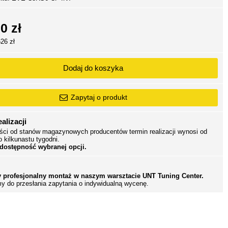
0 zł
626 zł
Dodaj do koszyka
Zapytaj o produkt
alizacji
ści od stanów magazynowych producentów termin realizacji wynosi od
o kilkunastu tygodni.
 dostępność wybranej opcji.
 profesjonalny montaż w naszym warsztacie UNT Tuning Center.
y do przesłania zapytania o indywidualną wycenę.