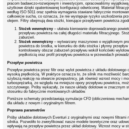
pracom badawczo-rozwojowym i inwestycjom, opracowaliśmy wyjątkową k
użytkowe dzięki opatentowanej konfiguracji odwróconej. Materiał filtrac
według ISO 5011 oraz spełnia wymagania stawiane fabrycznie montowanym
całkowicie sucha, co oznacza, że nie występuje ryzyko uszkodzenia pr
olejem. Filtry obejmują dwa stożki, kierujące przepływem powietrza zg
Stożek wewnętrzny
– ułatwia kierowanie doprowadzanego powietrz
przepływu powietrza na całej długości materiału filtracyjnego. St
zaburzeń.
Stożek wewnętrzny
– wytwarzany maszynowo o wyjątkowym profil
powietrza do środka, w kierunku do dołu stożka i płynny przepływ
kontrolowany obszar zaburzeń przepływu wokół końcówki wylotowe
prędkością oraz profil przepływu powietrza w przewodach prowadz
Przepływ powietrza
Przepływ powietrza przez filtr oraz wylot powietrza z układu dolotowego d
wysoką prędkością. W praktyce oznacza to, że silnik ma możliwość bard
szybszą reakcję na otwarcie przepustnicy, jak również wzrost mocy i m
turbosprężarką, ze względu na mniejsze opory przepływu powietrza, moż
szczytowego. Próby wykazały, że nasze układy dolotowe w znacznym sto
stosunku do fabrycznie montowanych układów.
Poniższe schematy przedstawiają symulacje CFD (obliczeniowa mechanika
dla układu z nowym i oryginalnym filtrem.
Poprawa parametrów
Próby układów dolotowych Eventuri z oryginalnymi oraz nowymi filtram
silnika. Pozwoliło to zweryfikować nasze modele teoretyczne oraz udowo
wpływają na przepływ powietrza przez układ dolotowy. Wzrost mocy w sto