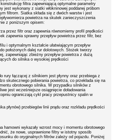
onstrukcję filtra zapewniającą optymalne parametry
yjny jest wykonany z siatki włókninowej poddanej próbom
 filtrom. Siatka składa się z dwóch warstw i jest
zepływomierza powietrza na skutek zanieczyszczenia
odnie z poniższym opisem:
a przez filtr oraz zapewnia równomierny profil prędkości
ożek zapewnia sprawny przepływ powietrza przez filtr, bez
u i optymalnym kształcie ułatwiającym przepływ
 do położonych dalej rur dolotowych. Stożek tworzy
j, zapewniając zbieżny przepływ powietrza z dużą
ących do silnika o wysokiej prędkości
o rury łączącej z silnikiem jest płynny oraz przebiega z
zo skutecznego pobierania powietrza, co przekłada się na
omentu obrotowego silnika. W przypadku silników z
liwe jest wcześniejsze osiągnięcie doładowania
pniu ograniczają cykl pracy przepustnicy spalin w
 płynów) przebiegów linii prądu oraz rozkładu prędkości
i na hamowni wykazały wzrost mocy i momentu obrotowego
dnić, że nowe, usprawnione filtry w istotny sposób
sunku do oryginalnych filtrów zależy od pojazdu. Poniżej