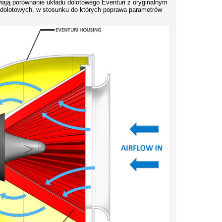
ają porównanie układu dolotowego Eventuri z oryginalnym
 dolotowych, w stosunku do których poprawa parametrów