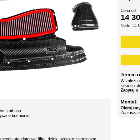
Cena od:
14 30
Netto: 11 
Termin re
W zależno
kilku dni d
Zapytaj o
Montaż
Oferujemy
ści karbonu.
Zapraszam
yczne brzmienie.
ących standardowe filtry, dzięki szeroko zakrojonym