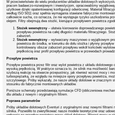
W przeciwieństwie do wielu producentów układów dolotowych wykorzystuj
pracom badawczo-rozwojowym i inwestycjom, opracowaliśmy wyjątkową k
użytkowe dzięki opatentowanej konfiguracji odwróconej. Materiał filtrac
według ISO 5011 oraz spełnia wymagania stawiane fabrycznie montowanym
całkowicie sucha, co oznacza, że nie występuje ryzyko uszkodzenia pr
olejem. Filtry obejmują dwa stożki, kierujące przepływem powietrza zg
Stożek wewnętrzny
– ułatwia kierowanie doprowadzanego powietrz
przepływu powietrza na całej długości materiału filtracyjnego. St
zaburzeń.
Stożek wewnętrzny
– wytwarzany maszynowo o wyjątkowym profil
powietrza do środka, w kierunku do dołu stożka i płynny przepływ
kontrolowany obszar zaburzeń przepływu wokół końcówki wylotowe
prędkością oraz profil przepływu powietrza w przewodach prowadz
Przepływ powietrza
Przepływ powietrza przez filtr oraz wylot powietrza z układu dolotowego d
wysoką prędkością. W praktyce oznacza to, że silnik ma możliwość bard
szybszą reakcję na otwarcie przepustnicy, jak również wzrost mocy i m
turbosprężarką, ze względu na mniejsze opory przepływu powietrza, moż
szczytowego. Próby wykazały, że nasze układy dolotowe w znacznym sto
stosunku do fabrycznie montowanych układów.
Poniższe schematy przedstawiają symulacje CFD (obliczeniowa mechanika
dla układu z nowym i oryginalnym filtrem.
Poprawa parametrów
Próby układów dolotowych Eventuri z oryginalnymi oraz nowymi filtram
silnika. Pozwoliło to zweryfikować nasze modele teoretyczne oraz udowo
wpływają na przepływ powietrza przez układ dolotowy. Wzrost mocy w sto