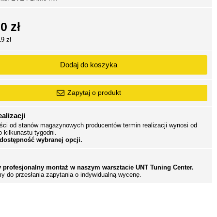
0 zł
19 zł
Dodaj do koszyka
Zapytaj o produkt
alizacji
ści od stanów magazynowych producentów termin realizacji wynosi od
o kilkunastu tygodni.
 dostępność wybranej opcji.
 profesjonalny montaż w naszym warsztacie UNT Tuning Center.
y do przesłania zapytania o indywidualną wycenę.