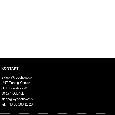
KONTAKT
Sklep Wydechowe.pl
UNT Tuning Center
ul. Lubowidzka 41
80-174 Gdańsk
sklep@wydechowe.pl
tel: +48 58 380 11 20