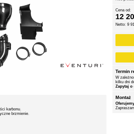
Cena od:
12 20
Netto: 9 9
Termin re
W zależno
kilku dni d
Zapytaj o
Montaż
Oferujemy
Zapraszam
ści karbonu.
yczne brzmienie.