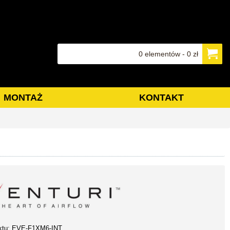
0 elementów - 0 zł
MONTAŻ
KONTAKT
ktu:
EVE-F1XM6-INT