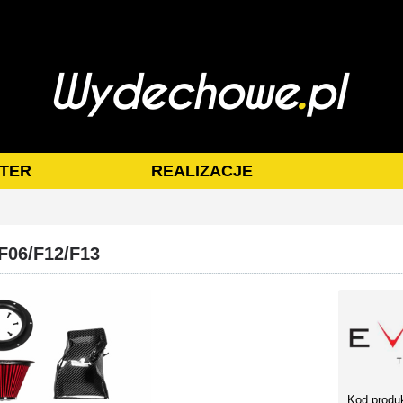
TER
REALIZACJE
F06/F12/F13
Kod produ