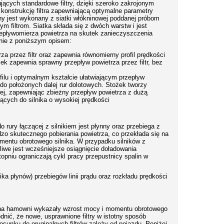
ących standardowe filtry, dzięki szeroko zakrojonym
onstrukcję filtra zapewniającą optymalne parametry
yjny jest wykonany z siatki włókninowej poddanej próbom
 filtrom. Siatka składa się z dwóch warstw i jest
zepływomierza powietrza na skutek zanieczyszczenia
odnie z poniższym opisem:
a przez filtr oraz zapewnia równomierny profil prędkości
ożek zapewnia sprawny przepływ powietrza przez filtr, bez
u i optymalnym kształcie ułatwiającym przepływ
 do położonych dalej rur dolotowych. Stożek tworzy
j, zapewniając zbieżny przepływ powietrza z dużą
ących do silnika o wysokiej prędkości
o rury łączącej z silnikiem jest płynny oraz przebiega z
zo skutecznego pobierania powietrza, co przekłada się na
omentu obrotowego silnika. W przypadku silników z
liwe jest wcześniejsze osiągnięcie doładowania
pniu ograniczają cykl pracy przepustnicy spalin w
 płynów) przebiegów linii prądu oraz rozkładu prędkości
i na hamowni wykazały wzrost mocy i momentu obrotowego
dnić, że nowe, usprawnione filtry w istotny sposób
sunku do oryginalnych filtrów zależy od pojazdu. Poniżej