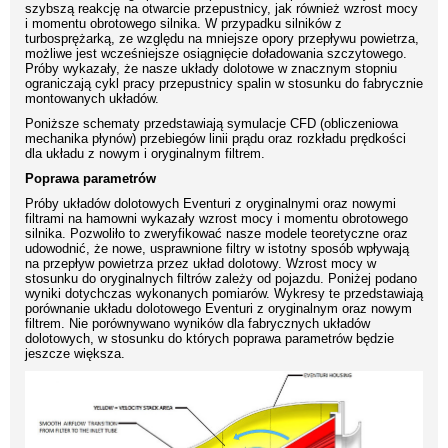
szybszą reakcję na otwarcie przepustnicy, jak również wzrost mocy
i momentu obrotowego silnika. W przypadku silników z
turbosprężarką, ze względu na mniejsze opory przepływu powietrza,
możliwe jest wcześniejsze osiągnięcie doładowania szczytowego.
Próby wykazały, że nasze układy dolotowe w znacznym stopniu
ograniczają cykl pracy przepustnicy spalin w stosunku do fabrycznie
montowanych układów.
Poniższe schematy przedstawiają symulacje CFD (obliczeniowa
mechanika płynów) przebiegów linii prądu oraz rozkładu prędkości
dla układu z nowym i oryginalnym filtrem.
Poprawa parametrów
Próby układów dolotowych Eventuri z oryginalnymi oraz nowymi
filtrami na hamowni wykazały wzrost mocy i momentu obrotowego
silnika. Pozwoliło to zweryfikować nasze modele teoretyczne oraz
udowodnić, że nowe, usprawnione filtry w istotny sposób wpływają
na przepływ powietrza przez układ dolotowy. Wzrost mocy w
stosunku do oryginalnych filtrów zależy od pojazdu. Poniżej podano
wyniki dotychczas wykonanych pomiarów. Wykresy te przedstawiają
porównanie układu dolotowego Eventuri z oryginalnym oraz nowym
filtrem. Nie porównywano wyników dla fabrycznych układów
dolotowych, w stosunku do których poprawa parametrów będzie
jeszcze większa.