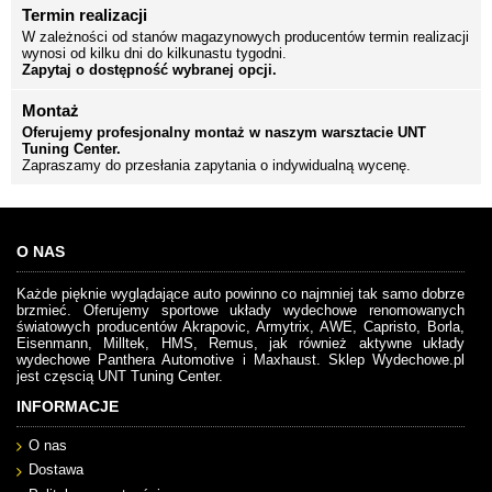
Termin realizacji
W zależności od stanów magazynowych producentów termin realizacji
wynosi od kilku dni do kilkunastu tygodni.
Zapytaj o dostępność wybranej opcji.
Montaż
Oferujemy profesjonalny montaż w naszym warsztacie UNT
Tuning Center.
Zapraszamy do przesłania zapytania o indywidualną wycenę.
O NAS
Każde pięknie wyglądające auto powinno co najmniej tak samo dobrze
brzmieć. Oferujemy sportowe układy wydechowe renomowanych
światowych producentów Akrapovic, Armytrix, AWE, Capristo, Borla,
Eisenmann, Milltek, HMS, Remus, jak również aktywne układy
wydechowe Panthera Automotive i Maxhaust. Sklep Wydechowe.pl
jest częscią UNT Tuning Center.
INFORMACJE
O nas
Dostawa