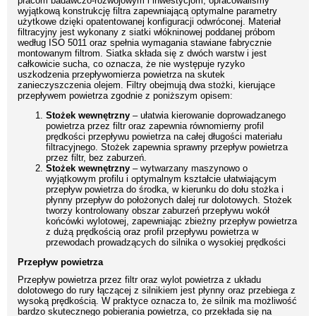
pracom badawczo-rozwojowym i inwestycjom, opracowaliśmy
wyjątkową konstrukcję filtra zapewniającą optymalne parametry
użytkowe dzięki opatentowanej konfiguracji odwróconej. Materiał
filtracyjny jest wykonany z siatki włókninowej poddanej próbom
według ISO 5011 oraz spełnia wymagania stawiane fabrycznie
montowanym filtrom. Siatka składa się z dwóch warstw i jest
całkowicie sucha, co oznacza, że nie występuje ryzyko
uszkodzenia przepływomierza powietrza na skutek
zanieczyszczenia olejem. Filtry obejmują dwa stożki, kierujące
przepływem powietrza zgodnie z poniższym opisem:
Stożek wewnętrzny
– ułatwia kierowanie doprowadzanego
powietrza przez filtr oraz zapewnia równomierny profil
prędkości przepływu powietrza na całej długości materiału
filtracyjnego. Stożek zapewnia sprawny przepływ powietrza
przez filtr, bez zaburzeń.
Stożek wewnętrzny
– wytwarzany maszynowo o
wyjątkowym profilu i optymalnym kształcie ułatwiającym
przepływ powietrza do środka, w kierunku do dołu stożka i
płynny przepływ do położonych dalej rur dolotowych. Stożek
tworzy kontrolowany obszar zaburzeń przepływu wokół
końcówki wylotowej, zapewniając zbieżny przepływ powietrza
z dużą prędkością oraz profil przepływu powietrza w
przewodach prowadzących do silnika o wysokiej prędkości
Przepływ powietrza
Przepływ powietrza przez filtr oraz wylot powietrza z układu
dolotowego do rury łączącej z silnikiem jest płynny oraz przebiega z
wysoką prędkością. W praktyce oznacza to, że silnik ma możliwość
bardzo skutecznego pobierania powietrza, co przekłada się na