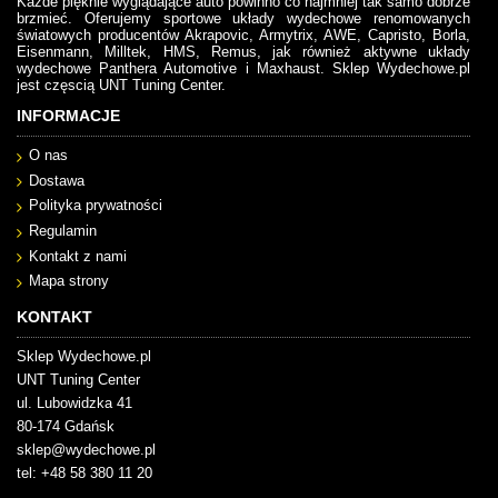
Każde pięknie wyglądające auto powinno co najmniej tak samo dobrze
brzmieć. Oferujemy sportowe układy wydechowe renomowanych
światowych producentów Akrapovic, Armytrix, AWE, Capristo, Borla,
Eisenmann, Milltek, HMS, Remus, jak również aktywne układy
wydechowe Panthera Automotive i Maxhaust. Sklep Wydechowe.pl
jest częscią UNT Tuning Center.
INFORMACJE
O nas
Dostawa
Polityka prywatności
Regulamin
Kontakt z nami
Mapa strony
KONTAKT
Sklep Wydechowe.pl
UNT Tuning Center
ul. Lubowidzka 41
80-174 Gdańsk
sklep@wydechowe.pl
tel: +48 58 380 11 20