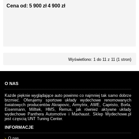
Cena od:
5 900 zł
4 900 zł
Wyświetlono: 1 do 11 z 11 (1 stron)
O NAS
Każde pięknie wyglądające auto powinno co najmniej tak samo dobrze
brzmieć. Oferujemy sportowe układy wydechowe renomowanych
światowych producentów Akrapovic, Armytrix, AWE, Capristo, Borla,
Eisenmann, Milltek, HMS, Remus, jak również aktywne układy
wydechowe Panthera Automotive i Maxhaust. Sklep Wydechowe.pl
jest częscią UNT Tuning Center.
INFORMACJE
O nas