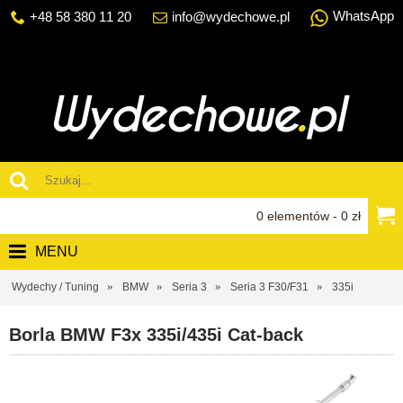
WhatsApp
+48 58 380 11 20
info@wydechowe.pl
0 elementów - 0 zł
MENU
Wydechy / Tuning
BMW
Seria 3
Seria 3 F30/F31
335i
Borla BMW F3x 335i/435i Cat-back