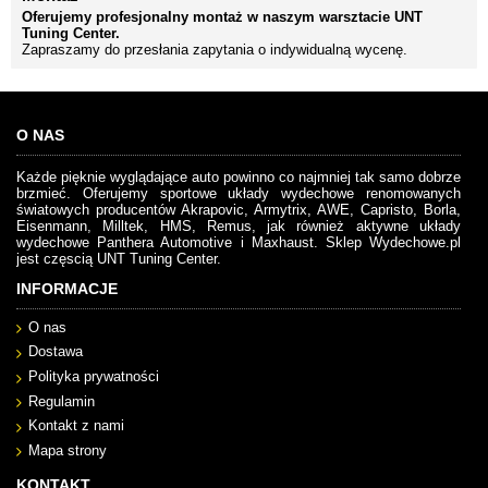
Oferujemy profesjonalny montaż w naszym warsztacie UNT
Tuning Center.
Zapraszamy do przesłania zapytania o indywidualną wycenę.
O NAS
Każde pięknie wyglądające auto powinno co najmniej tak samo dobrze
brzmieć. Oferujemy sportowe układy wydechowe renomowanych
światowych producentów Akrapovic, Armytrix, AWE, Capristo, Borla,
Eisenmann, Milltek, HMS, Remus, jak również aktywne układy
wydechowe Panthera Automotive i Maxhaust. Sklep Wydechowe.pl
jest częscią UNT Tuning Center.
INFORMACJE
O nas
Dostawa
Polityka prywatności
Regulamin
Kontakt z nami
Mapa strony
KONTAKT