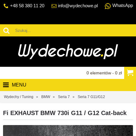
WhatsApp
+48 58 380 11 20
info@wydechowe.pl
0 elementów - 0 zł
MENU
Wydechy / Tuning
BMW
Seria 7
Seria 7 G11/G12
Fi EXHAUST BMW 730i G11 / G12 Cat-back