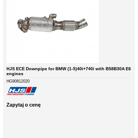
HJS ECE Downpipe for BMW (1-5)40i+740i with B58B30A E6
engines
HG90812020
Zapytaj o cenę