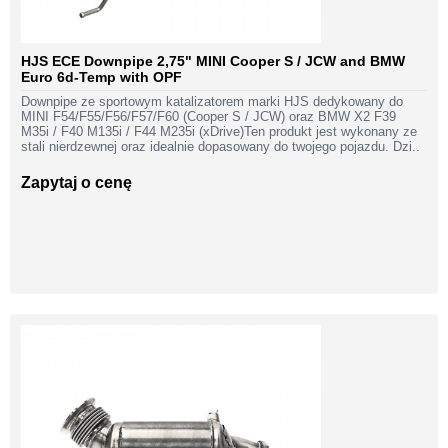
HJS ECE Downpipe 2,75" MINI Cooper S / JCW and BMW
Euro 6d-Temp with OPF
Downpipe ze sportowym katalizatorem marki HJS dedykowany do
MINI F54/F55/F56/F57/F60 (Cooper S / JCW) oraz BMW X2 F39
M35i / F40 M135i / F44 M235i (xDrive)Ten produkt jest wykonany ze
stali nierdzewnej oraz idealnie dopasowany do twojego pojazdu. Dzi..
Zapytaj o cenę