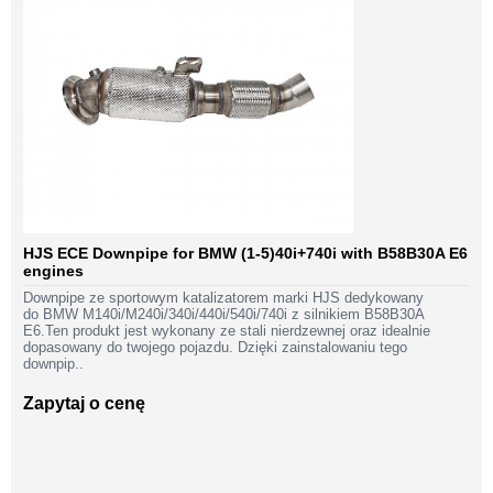
HJS ECE Downpipe for BMW (1-5)40i+740i with B58B30A E6
engines
Downpipe ze sportowym katalizatorem marki HJS dedykowany
do BMW M140i/M240i/340i/440i/540i/740i z silnikiem B58B30A
E6.Ten produkt jest wykonany ze stali nierdzewnej oraz idealnie
dopasowany do twojego pojazdu. Dzięki zainstalowaniu tego
downpip..
Zapytaj o cenę