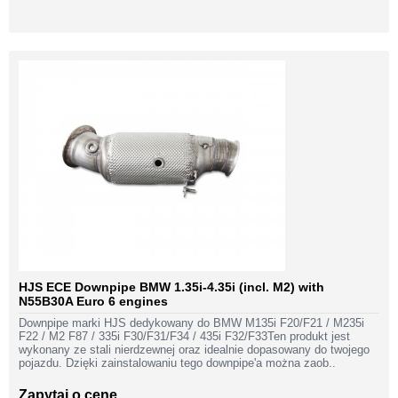
HJS ECE Downpipe BMW 1.35i-4.35i (incl. M2) with
N55B30A Euro 6 engines
Downpipe marki HJS dedykowany do BMW M135i F20/F21 / M235i
F22 / M2 F87 / 335i F30/F31/F34 / 435i F32/F33Ten produkt jest
wykonany ze stali nierdzewnej oraz idealnie dopasowany do twojego
pojazdu. Dzięki zainstalowaniu tego downpipe'a można zaob..
Zapytaj o cenę