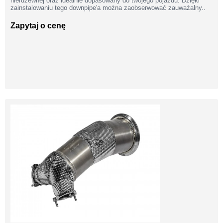
nierdzewnej oraz idealnie dopasowany do twojego pojazdu. Dzięki
zainstalowaniu tego downpipe'a można zaobserwować zauważalny..
Zapytaj o cenę