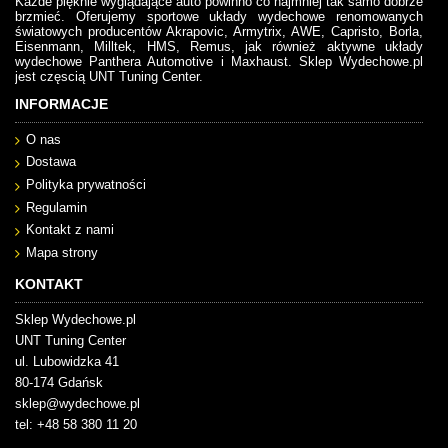
Każde pięknie wyglądające auto powinno co najmniej tak samo dobrze
brzmieć. Oferujemy sportowe układy wydechowe renomowanych
światowych producentów Akrapovic, Armytrix, AWE, Capristo, Borla,
Eisenmann, Milltek, HMS, Remus, jak również aktywne układy
wydechowe Panthera Automotive i Maxhaust. Sklep Wydechowe.pl
jest częscią UNT Tuning Center.
INFORMACJE
O nas
Dostawa
Polityka prywatności
Regulamin
Kontakt z nami
Mapa strony
KONTAKT
Sklep Wydechowe.pl
UNT Tuning Center
ul. Lubowidzka 41
80-174 Gdańsk
sklep@wydechowe.pl
tel: +48 58 380 11 20