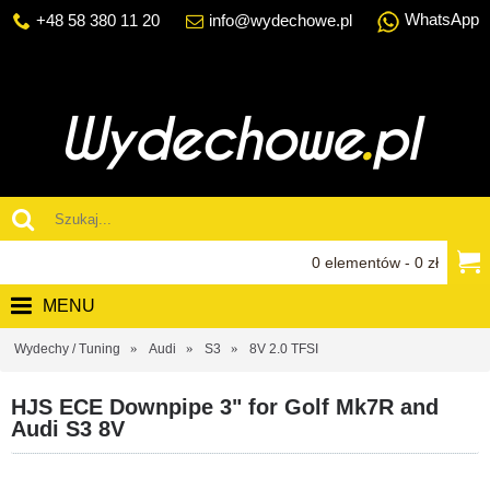
WhatsApp
+48 58 380 11 20
info@wydechowe.pl
0 elementów - 0 zł
MENU
Wydechy / Tuning
Audi
S3
8V 2.0 TFSI
HJS ECE Downpipe 3" for Golf Mk7R and
Audi S3 8V