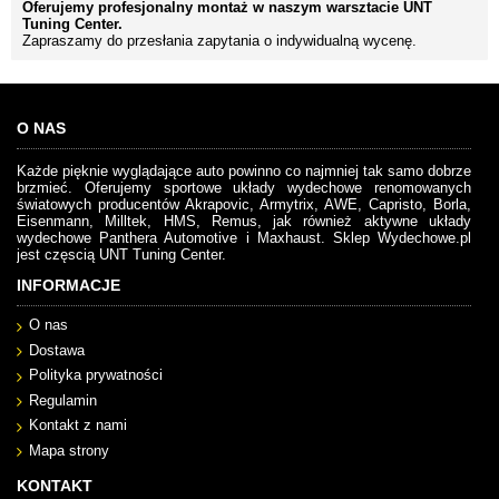
Oferujemy profesjonalny montaż w naszym warsztacie UNT
Tuning Center.
Zapraszamy do przesłania zapytania o indywidualną wycenę.
O NAS
Każde pięknie wyglądające auto powinno co najmniej tak samo dobrze
brzmieć. Oferujemy sportowe układy wydechowe renomowanych
światowych producentów Akrapovic, Armytrix, AWE, Capristo, Borla,
Eisenmann, Milltek, HMS, Remus, jak również aktywne układy
wydechowe Panthera Automotive i Maxhaust. Sklep Wydechowe.pl
jest częscią UNT Tuning Center.
INFORMACJE
O nas
Dostawa
Polityka prywatności
Regulamin
Kontakt z nami
Mapa strony
KONTAKT