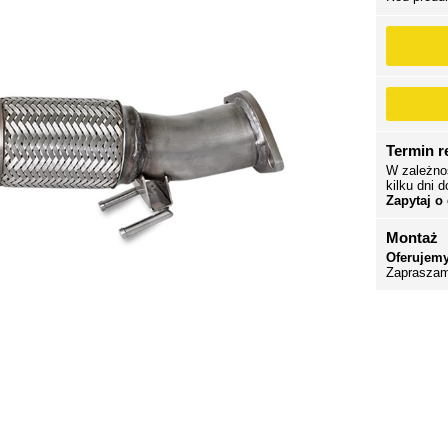
Termin re
W zależno
kilku dni d
Zapytaj o
Montaż
Oferujemy
Zapraszam