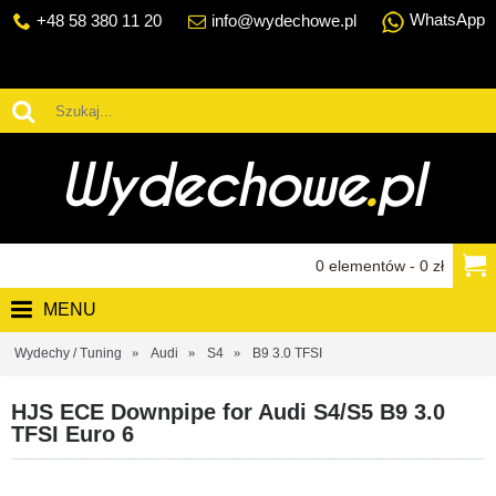
WhatsApp
+48 58 380 11 20
info@wydechowe.pl
0 elementów - 0 zł
MENU
Wydechy / Tuning
Audi
S4
B9 3.0 TFSI
HJS ECE Downpipe for Audi S4/S5 B9 3.0
TFSI Euro 6