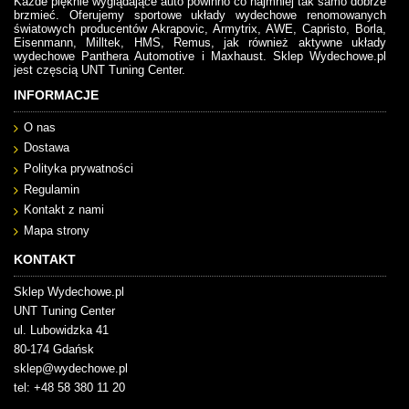
Każde pięknie wyglądające auto powinno co najmniej tak samo dobrze
brzmieć. Oferujemy sportowe układy wydechowe renomowanych
światowych producentów Akrapovic, Armytrix, AWE, Capristo, Borla,
Eisenmann, Milltek, HMS, Remus, jak również aktywne układy
wydechowe Panthera Automotive i Maxhaust. Sklep Wydechowe.pl
jest częscią UNT Tuning Center.
INFORMACJE
O nas
Dostawa
Polityka prywatności
Regulamin
Kontakt z nami
Mapa strony
KONTAKT
Sklep Wydechowe.pl
UNT Tuning Center
ul. Lubowidzka 41
80-174 Gdańsk
sklep@wydechowe.pl
tel: +48 58 380 11 20