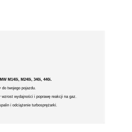
W M140i, M240i, 340i, 440i.
y do twojego pojazdu.
wzrost wydajności i poprawę reakcji na gaz.
alin i odciążenie turbosprężarki.