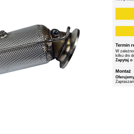
Termin re
W zależno
kilku dni d
Zapytaj o
Montaż
Oferujemy
Zapraszam