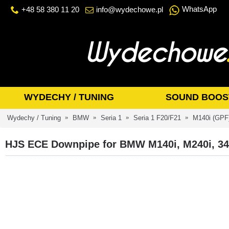
WhatsApp
+48 58 380 11 20
info@wydechowe.pl
WYDECHY / TUNING
SOUND BOOS
Wydechy / Tuning
BMW
Seria 1
Seria 1 F20/F21
M140i (GPF
HJS ECE Downpipe for BMW M140i, M240i, 34