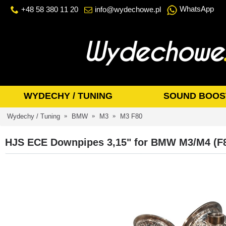
WhatsApp
+48 58 380 11 20
info@wydechowe.pl
WYDECHY / TUNING
SOUND BOOS
Wydechy / Tuning
BMW
M3
M3 F80
HJS ECE Downpipes 3,15" for BMW M3/M4 (F8