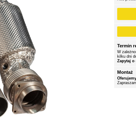
Termin re
W zależno
kilku dni d
Zapytaj o
Montaż
Oferujemy
Zapraszam