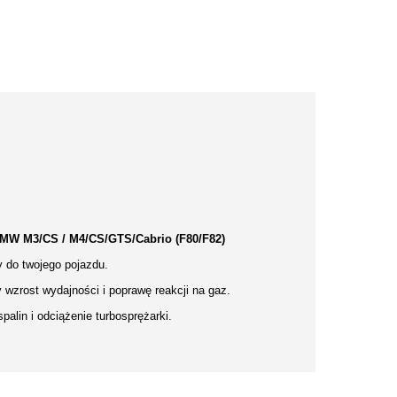
MW M3/CS / M4/CS/GTS/Cabrio (F80/F82)
y do twojego pojazdu.
wzrost wydajności i poprawę reakcji na gaz.
alin i odciążenie turbosprężarki.