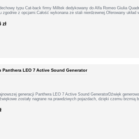
dechowy typu Cat-back firmy Milltek dedykowany do Alfa Romeo Giulia Quad
 zgodnie z opcjami.Całość wykonana ze stali nierdzewnej.Oferowany układ w
 zł
 Panthera LEO 7 Active Sound Generator
nowszej generacji Panthera LEO 7 Active Sound GeneratorDźwięk generowany 
dźwiękowe zostały nagrane na prawdziwych pojazdach, dzięki czemu brzmią b
ł