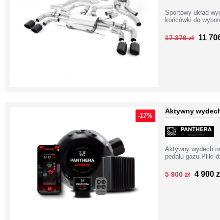
Sportowy układ wy
końcówki do wyboru
11 706
17 376 zł
Aktywny wydech
-17%
Aktywny wydech naj
pedału gazu.Pliki 
4 900 z
5 900 zł