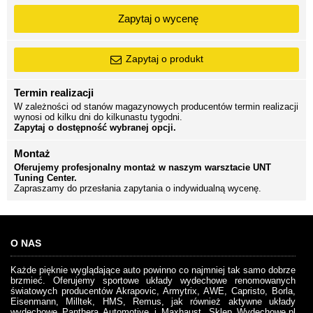
Zapytaj o wycenę
Zapytaj o produkt
Termin realizacji
W zależności od stanów magazynowych producentów termin realizacji
wynosi od kilku dni do kilkunastu tygodni.
Zapytaj o dostępność wybranej opcji.
Montaż
Oferujemy profesjonalny montaż w naszym warsztacie UNT
Tuning Center.
Zapraszamy do przesłania zapytania o indywidualną wycenę.
O NAS
Każde pięknie wyglądające auto powinno co najmniej tak samo dobrze
brzmieć. Oferujemy sportowe układy wydechowe renomowanych
światowych producentów Akrapovic, Armytrix, AWE, Capristo, Borla,
Eisenmann, Milltek, HMS, Remus, jak również aktywne układy
wydechowe Panthera Automotive i Maxhaust. Sklep Wydechowe.pl