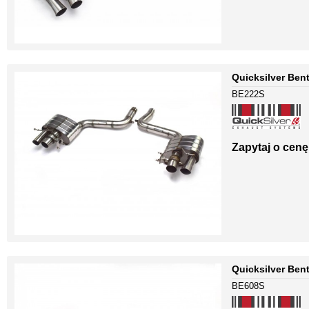
Quicksilver Ben
BE222S
Zapytaj o cenę
Quicksilver Ben
BE608S