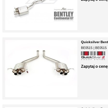
Quicksilver Ben
BE051S | BE051S
Zapytaj o cenę