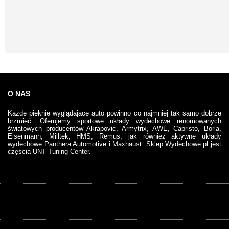
O NAS
Każde pięknie wyglądające auto powinno co najmniej tak samo dobrze
brzmieć. Oferujemy sportowe układy wydechowe renomowanych
światowych producentów Akrapovic, Armytrix, AWE, Capristo, Borla,
Eisenmann, Milltek, HMS, Remus, jak również aktywne układy
wydechowe Panthera Automotive i Maxhaust. Sklep Wydechowe.pl jest
częscią UNT Tuning Center.