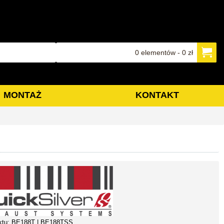
0 elementów - 0 zł
MONTAŻ
KONTAKT
ktu:
BE188T | BE188TSS