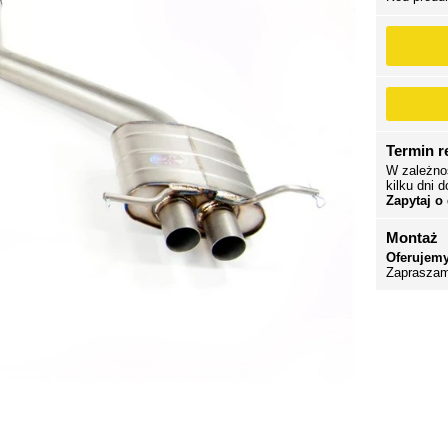
Termin re
W zależno
kilku dni d
Zapytaj o
Montaż
Oferujemy
Zapraszam