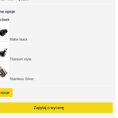
ne opcje
ńcówek
Matte black
Titanium style
Stainless Silver
 opcje
Zapytaj o wycenę