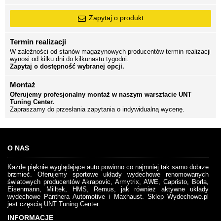
Zapytaj o produkt
Termin realizacji
W zależności od stanów magazynowych producentów termin realizacji
wynosi od kilku dni do kilkunastu tygodni.
Zapytaj o dostępność wybranej opcji.
Montaż
Oferujemy profesjonalny montaż w naszym warsztacie UNT
Tuning Center.
Zapraszamy do przesłania zapytania o indywidualną wycenę.
O NAS
Każde pięknie wyglądające auto powinno co najmniej tak samo dobrze
brzmieć. Oferujemy sportowe układy wydechowe renomowanych
światowych producentów Akrapovic, Armytrix, AWE, Capristo, Borla,
Eisenmann, Milltek, HMS, Remus, jak również aktywne układy
wydechowe Panthera Automotive i Maxhaust. Sklep Wydechowe.pl
jest częscią UNT Tuning Center.
INFORMACJE