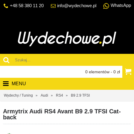
WhatsApp
+48 58 380 11 20
info@wydechowe.pl
0 elementów - 0 zł
MENU
Wydechy / Tuning
Audi
RS4
B9 2.9 TFSI
Armytrix Audi RS4 Avant B9 2.9 TFSI Cat-
back