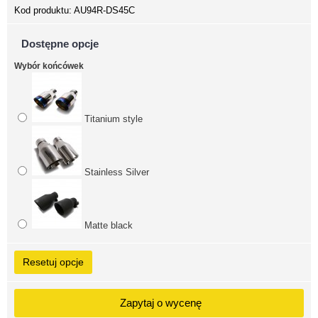
Kod produktu:
AU94R-DS45C
Dostępne opcje
Wybór końcówek
Titanium style
Stainless Silver
Matte black
Resetuj opcje
Zapytaj o wycenę