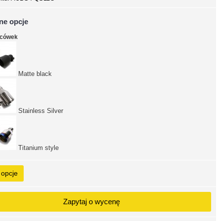
ne opcje
ńcówek
Matte black
Stainless Silver
Titanium style
 opcje
Zapytaj o wycenę