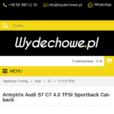
WhatsApp
+48 58 380 11 20
info@wydechowe.pl
0 elementów - 0 zł
MENU
Wydechy / Tuning
Audi
S7
C7 4.0 TFSI
Armytrix Audi S7 C7 4.0 TFSI Sportback Cat-
back