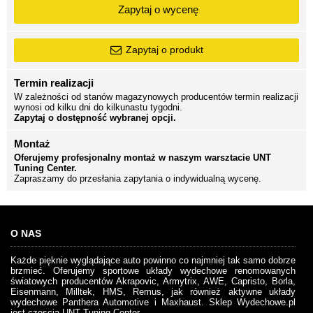
Zapytaj o wycenę
Zapytaj o produkt
Termin realizacji
W zależności od stanów magazynowych producentów termin realizacji
wynosi od kilku dni do kilkunastu tygodni.
Zapytaj o dostępność wybranej opcji.
Montaż
Oferujemy profesjonalny montaż w naszym warsztacie UNT
Tuning Center.
Zapraszamy do przesłania zapytania o indywidualną wycenę.
O NAS
Każde pięknie wyglądające auto powinno co najmniej tak samo dobrze
brzmieć. Oferujemy sportowe układy wydechowe renomowanych
światowych producentów Akrapovic, Armytrix, AWE, Capristo, Borla,
Eisenmann, Milltek, HMS, Remus, jak również aktywne układy
wydechowe Panthera Automotive i Maxhaust. Sklep Wydechowe.pl
jest częscią UNT Tuning Center.