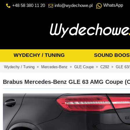
WhatsApp
+48 58 380 11 20
info@wydechowe.pl
WYDECHY / TUNING
SOUND BOOS
Wydechy / Tuning
Mercedes-Benz
GLE Coupe
C292
GLE 63
Brabus Mercedes-Benz GLE 63 AMG Coupe (C