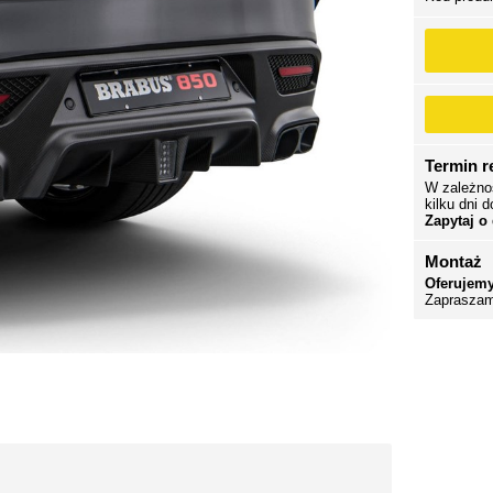
Termin re
W zależno
kilku dni d
Zapytaj o
Montaż
Oferujemy
Zapraszam