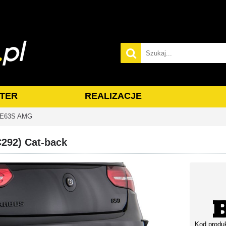
TER
REALIZACJE
/E63S AMG
292) Cat-back
Kod produ