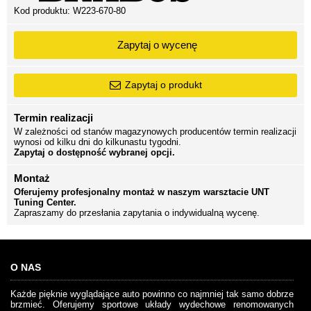
Kod produktu:
W223-670-80
Zapytaj o wycenę
Zapytaj o produkt
Termin realizacji
W zależności od stanów magazynowych producentów termin realizacji
wynosi od kilku dni do kilkunastu tygodni.
Zapytaj o dostępność wybranej opcji.
Montaż
Oferujemy profesjonalny montaż w naszym warsztacie UNT
Tuning Center.
Zapraszamy do przesłania zapytania o indywidualną wycenę.
O NAS
Każde pięknie wyglądające auto powinno co najmniej tak samo dobrze
brzmieć. Oferujemy sportowe układy wydechowe renomowanych