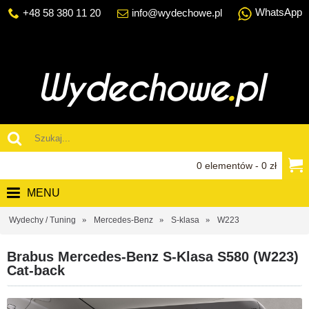
WhatsApp
+48 58 380 11 20
info@wydechowe.pl
0 elementów - 0 zł
MENU
Wydechy / Tuning
Mercedes-Benz
S-klasa
W223
Brabus Mercedes-Benz S-Klasa S580 (W223)
Cat-back