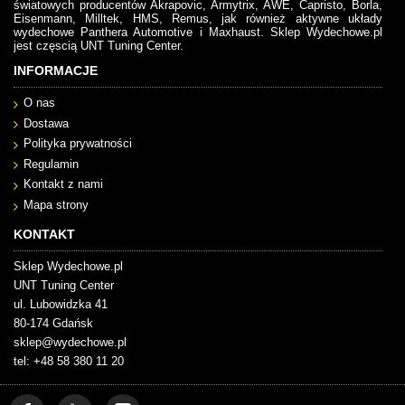
światowych producentów Akrapovic, Armytrix, AWE, Capristo, Borla,
Eisenmann, Milltek, HMS, Remus, jak również aktywne układy
wydechowe Panthera Automotive i Maxhaust. Sklep Wydechowe.pl
jest częscią UNT Tuning Center.
INFORMACJE
O nas
Dostawa
Polityka prywatności
Regulamin
Kontakt z nami
Mapa strony
KONTAKT
Sklep Wydechowe.pl
UNT Tuning Center
ul. Lubowidzka 41
80-174 Gdańsk
sklep@wydechowe.pl
tel: +48 58 380 11 20