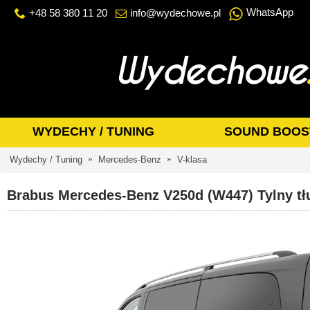
WhatsApp
+48 58 380 11 20
info@wydechowe.pl
WYDECHY / TUNING
SOUND BOOS
Wydechy / Tuning
Mercedes-Benz
V-klasa
Brabus Mercedes-Benz V250d (W447) Tylny tł