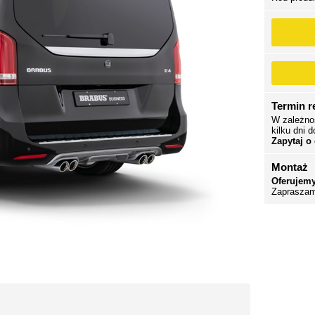
Termin re
W zależno
kilku dni d
Zapytaj o
Montaż
Oferujemy
Zapraszam