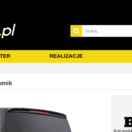
TER
REALIZACJE
umik
Kod produ